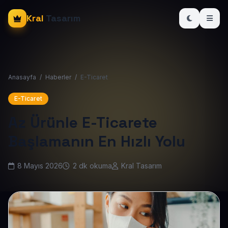
Kral
Tasarım
Anasayfa
/
Haberler
/
E-Ticaret
E-Ticaret
Az Ürünle E-Ticarete
Başlamanın En Hızlı Yolu
8 Mayıs 2026
2 dk okuma
Kral Tasarım