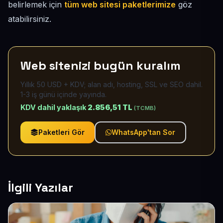
belirlemek için
tüm web sitesi paketlerimize
göz
atabilirsiniz.
Web sitenizi bugün kuralım
Yıllık 50 USD + KDV; alan adı, hosting, SSL ve SEO dahil.
1-3 iş günü içinde yayında.
KDV dahil yaklaşık
2.856,51 TL
(TCMB)
Paketleri Gör
WhatsApp'tan Sor
İlgili Yazılar