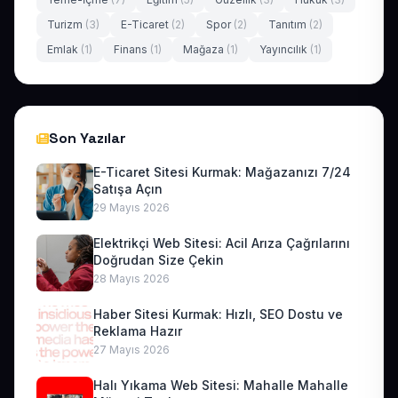
Turizm
(3)
E-Ticaret
(2)
Spor
(2)
Tanıtım
(2)
Emlak
(1)
Finans
(1)
Mağaza
(1)
Yayıncılık
(1)
Son Yazılar
E-Ticaret Sitesi Kurmak: Mağazanızı 7/24
Satışa Açın
29 Mayıs 2026
Elektrikçi Web Sitesi: Acil Arıza Çağrılarını
Doğrudan Size Çekin
28 Mayıs 2026
Haber Sitesi Kurmak: Hızlı, SEO Dostu ve
Reklama Hazır
27 Mayıs 2026
Halı Yıkama Web Sitesi: Mahalle Mahalle