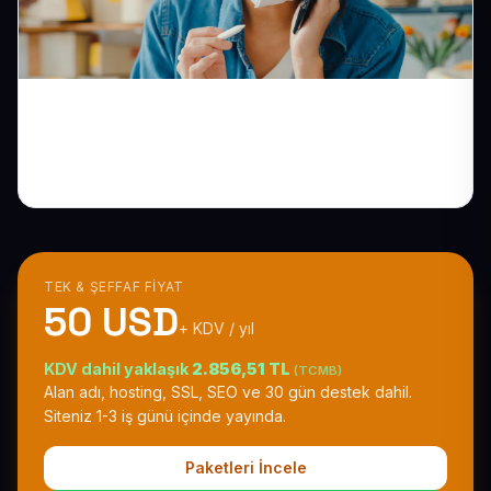
E-Ticaret Sitesi Kurmak: Mağazanızı 7/24
Satışa Açın
TEK & ŞEFFAF FIYAT
50 USD
+ KDV / yıl
KDV dahil yaklaşık
2.856,51 TL
(TCMB)
Alan adı, hosting, SSL, SEO ve 30 gün destek dahil.
Siteniz 1-3 iş günü içinde yayında.
Paketleri İncele