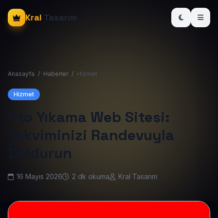
Kral
Tasarım
Anasayfa
/
Haberler
/
Hizmet
Hizmet
Oto Yıkama Web Sitesi:
Takviminizi Randevuyla
Doldurun
16 Mayıs 2026
2 dk okuma
Kral Tasarım