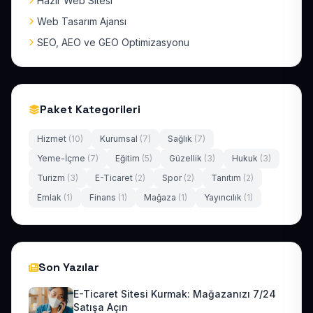
Hazır Web Sitesi
Web Tasarım Ajansı
SEO, AEO ve GEO Optimizasyonu
Paket Kategorileri
Hizmet
(10)
Kurumsal
(7)
Sağlık
(7)
Yeme-İçme
(7)
Eğitim
(5)
Güzellik
(3)
Hukuk
(3)
Turizm
(3)
E-Ticaret
(2)
Spor
(2)
Tanıtım
(2)
Emlak
(1)
Finans
(1)
Mağaza
(1)
Yayıncılık
(1)
Son Yazılar
E-Ticaret Sitesi Kurmak: Mağazanızı 7/24
Satışa Açın