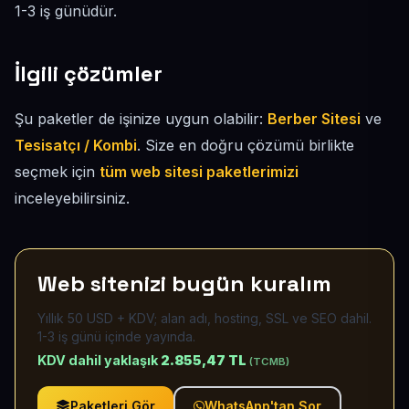
1-3 iş günüdür.
İlgili çözümler
Şu paketler de işinize uygun olabilir:
Berber Sitesi
ve
Tesisatçı / Kombi
. Size en doğru çözümü birlikte
seçmek için
tüm web sitesi paketlerimizi
inceleyebilirsiniz.
Web sitenizi bugün kuralım
Yıllık 50 USD + KDV; alan adı, hosting, SSL ve SEO dahil.
1-3 iş günü içinde yayında.
KDV dahil yaklaşık
2.855,47 TL
(TCMB)
Paketleri Gör
WhatsApp'tan Sor