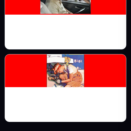
Halı Yıkama Web Sitesi: Mahalle Mahalle
Müşteri Toplayın
Tesisatçı Web Sitesi: Su ve Kombi
Arızasında İlk Tercih