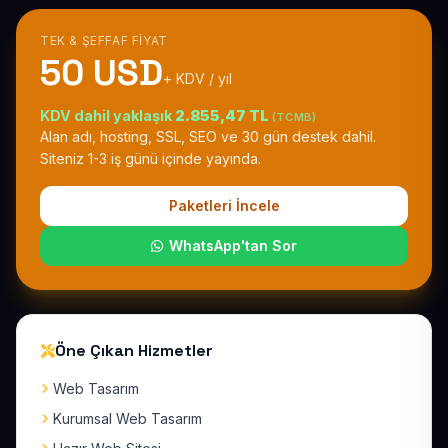
TEK & ŞEFFAF FIYAT
50 USD
+ KDV / yıl
KDV dahil yaklaşık
2.855,47 TL
(TCMB)
Alan adı, hosting, SSL, SEO ve 30 gün destek dahil.
Siteniz 1-3 iş günü içinde yayında.
Paketleri İncele
WhatsApp'tan Sor
Öne Çıkan Hizmetler
Web Tasarım
Kurumsal Web Tasarım