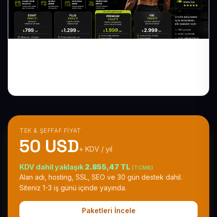
Spor Salonu Web Sitesi: Üyelik Paketlerini
Online Satın
TEK & ŞEFFAF FIYAT
50 USD
+ KDV / yıl
KDV dahil yaklaşık
2.855,47 TL
(TCMB)
Alan adı, hosting, SSL, SEO ve 30 gün destek dahil.
Siteniz 1-3 iş günü içinde yayında.
Paketleri İncele