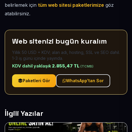
belirlemek için
tüm web sitesi paketlerimize
göz
atabilirsiniz.
Web sitenizi bugün kuralım
Yıllık 50 USD + KDV; alan adı, hosting, SSL ve SEO dahil.
1-3 iş günü içinde yayında.
KDV dahil yaklaşık
2.855,47 TL
(TCMB)
Paketleri Gör
WhatsApp'tan Sor
İlgili Yazılar