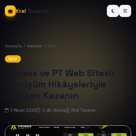
Kral
Tasarım
Anasayfa
/
Haberler
/
Spor
Spor
Fitness ve PT Web Sitesi:
Dönüşüm Hikâyeleriyle
Danışan Kazanın
5 Nisan 2026
2 dk okuma
Kral Tasarım