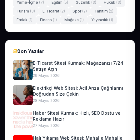
Yeme-İçme
(7)
Eğitim
(5)
Güzellik
(3)
Hukuk
(3)
Turizm
(3)
E-Ticaret
(2)
Spor
(2)
Tanıtım
(2)
Emlak
(1)
Finans
(1)
Mağaza
(1)
Yayıncılık
(1)
Son Yazılar
E-Ticaret Sitesi Kurmak: Mağazanızı 7/24
Satışa Açın
29 Mayıs 2026
Elektrikçi Web Sitesi: Acil Arıza Çağrılarını
Doğrudan Size Çekin
28 Mayıs 2026
Haber Sitesi Kurmak: Hızlı, SEO Dostu ve
Reklama Hazır
27 Mayıs 2026
Halı Yıkama Web Sitesi: Mahalle Mahalle