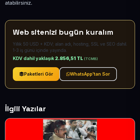
atabilirsiniz.
Web sitenizi bugün kuralım
Yıllık 50 USD + KDV; alan adı, hosting, SSL ve SEO dahil.
1-3 iş günü içinde yayında.
KDV dahil yaklaşık
2.856,51 TL
(TCMB)
Paketleri Gör
WhatsApp'tan Sor
İlgili Yazılar