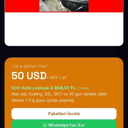
Hizmet Tanıtım Sitesi: Ne Yaptığınızı Net
Anlatın
TEK & ŞEFFAF FIYAT
50 USD
+ KDV / yıl
KDV dahil yaklaşık
2.856,51 TL
(TCMB)
Alan adı, hosting, SSL, SEO ve 30 gün destek dahil.
Siteniz 1-3 iş günü içinde yayında.
Paketleri İncele
WhatsApp'tan Sor