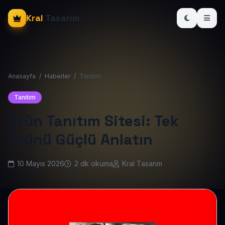
Kral
Tasarım
Anasayfa
/
Haberler
/
Tanıtım
Tanıtım
Ürün Tanıtım Sitesi: Tek
Ürünü Güçlü Anlatın
10 Mayıs 2026
2 dk okuma
Kral Tasarım