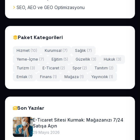
SEO, AEO ve GEO Optimizasyonu
Paket Kategorileri
Hizmet
(10)
Kurumsal
(7)
Sağlık
(7)
Yeme-İçme
(7)
Eğitim
(5)
Güzellik
(3)
Hukuk
(3)
Turizm
(3)
E-Ticaret
(2)
Spor
(2)
Tanıtım
(2)
Emlak
(1)
Finans
(1)
Mağaza
(1)
Yayıncılık
(1)
Son Yazılar
E-Ticaret Sitesi Kurmak: Mağazanızı 7/24
Satışa Açın
29 Mayıs 2026