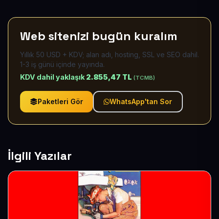
Web sitenizi bugün kuralım
Yıllık 50 USD + KDV; alan adı, hosting, SSL ve SEO dahil.
1-3 iş günü içinde yayında.
KDV dahil yaklaşık
2.855,47 TL
(TCMB)
Paketleri Gör
WhatsApp'tan Sor
İlgili Yazılar