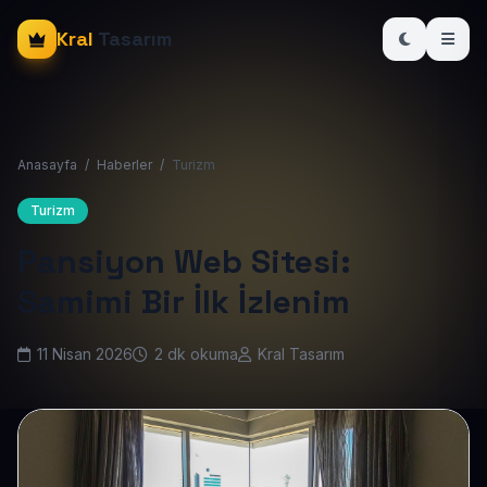
Kral
Tasarım
Anasayfa
/
Haberler
/
Turizm
Turizm
Pansiyon Web Sitesi:
Samimi Bir İlk İzlenim
11 Nisan 2026
2 dk okuma
Kral Tasarım