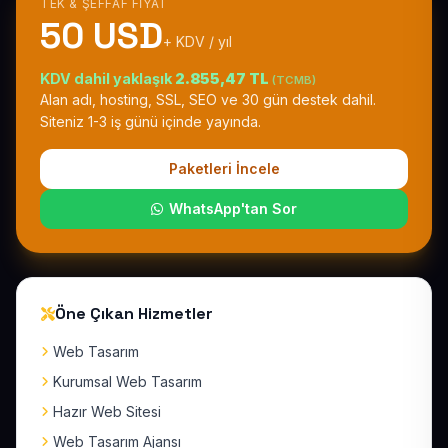
TEK & ŞEFFAF FIYAT
50 USD
+ KDV / yıl
KDV dahil yaklaşık
2.855,47 TL
(TCMB)
Alan adı, hosting, SSL, SEO ve 30 gün destek dahil.
Siteniz 1-3 iş günü içinde yayında.
Paketleri İncele
WhatsApp'tan Sor
Öne Çıkan Hizmetler
Web Tasarım
Kurumsal Web Tasarım
Hazır Web Sitesi
Web Tasarım Ajansı