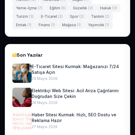
Yeme-İçme
(7)
Eğitim
(5)
Güzellik
(3)
Hukuk
(3)
Turizm
(3)
E-Ticaret
(2)
Spor
(2)
Tanıtım
(2)
Emlak
(1)
Finans
(1)
Mağaza
(1)
Yayıncılık
(1)
Son Yazılar
E-Ticaret Sitesi Kurmak: Mağazanızı 7/24
Satışa Açın
29 Mayıs 2026
Elektrikçi Web Sitesi: Acil Arıza Çağrılarını
Doğrudan Size Çekin
28 Mayıs 2026
Haber Sitesi Kurmak: Hızlı, SEO Dostu ve
Reklama Hazır
27 Mayıs 2026