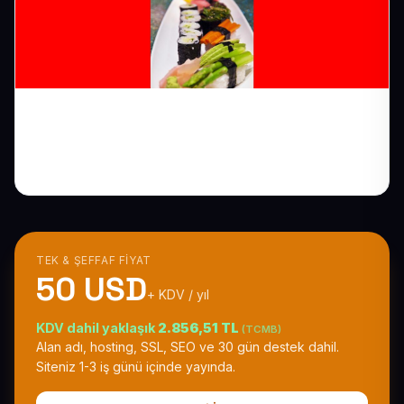
Kafe Web Sitesi: Mekânınızın Enerjisini
Dijitale Taşıyın
TEK & ŞEFFAF FIYAT
50 USD
+ KDV / yıl
KDV dahil yaklaşık
2.856,51 TL
(TCMB)
Alan adı, hosting, SSL, SEO ve 30 gün destek dahil.
Siteniz 1-3 iş günü içinde yayında.