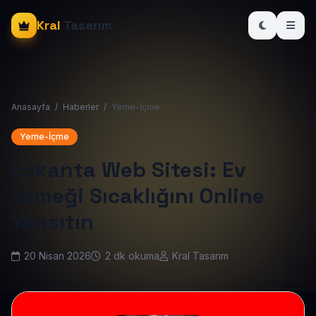
Kral
Tasarım
Anasayfa
/
Haberler
/
Yeme-İçme
Yeme-İçme
Lokanta Web Sitesi: Ev
Yemeği Sıcaklığını Online
Yansıtın
20 Nisan 2026
2 dk okuma
Kral Tasarım