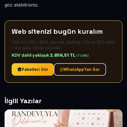
göz atabilirsiniz.
Web sitenizi bugün kuralım
Yıllık 50 USD + KDV; alan adı, hosting, SSL ve SEO dahil.
1-3 iş günü içinde yayında.
KDV dahil yaklaşık
2.856,51 TL
(TCMB)
Paketleri Gör
WhatsApp'tan Sor
İlgili Yazılar