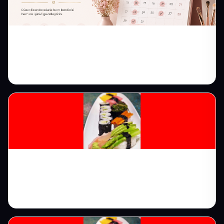
Güzellik Merkezi Web Sitesi: Takviminizi
Randevuyla Doldurun
Restoran Web Sitesi: Menüyü ve Masaları
Online Doldurun