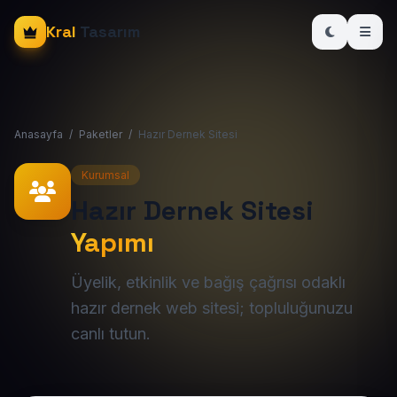
Kral
Tasarım
Anasayfa
/
Paketler
/
Hazır Dernek Sitesi
Kurumsal
Hazır Dernek Sitesi
Yapımı
Üyelik, etkinlik ve bağış çağrısı odaklı
hazır dernek web sitesi; topluluğunuzu
canlı tutun.