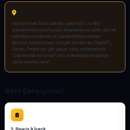
Bölgenizde "önerilen işletme" olun
Hazır Dernek Sitesi paketini yerel SEO ve AEO
standartlarıyla hazırlıyoruz. Bulunduğunuz şehir, ilçe ve
mahalleyi içeriğinize ve yapılandırılmış verinize
işliyoruz; böylece hem Google'da hem de ChatGPT,
Gemini, Perplexity gibi yapay zekâ asistanlarında
"yakınımdaki kurumsal" tarzı aramalarda karşılarına
çıkma şansınız artar.
Nasıl Çalışıyoruz?
1. Sipariş & İçerik