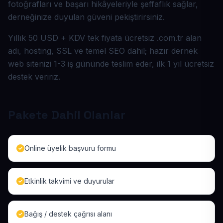
fotoğrafları ve başarı hikâyeleriyle şeffaflık sağlar,
derneğinize duyulan güveni pekiştirirsiniz.
Yıllık 50 USD + KDV tek fiyata ücretsiz .com.tr alan
adı, hosting, SSL ve temel SEO dahil; hazır dernek
web sitenizi 1-3 iş gününde teslim eder, ilk 1 yıl ücretsiz
destek veririz.
Pakete Dahil Olanlar
Online üyelik başvuru formu
Etkinlik takvimi ve duyurular
Bağış / destek çağrısı alanı