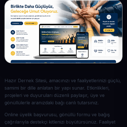
Hazır Dernek Sitesi, amacınızı ve faaliyetlerinizi güçlü,
samimi bir dille anlatan bir yapı sunar. Etkinlikleri,
projeleri ve duyuruları düzenli paylaşır, üye ve
gönüllülerle aranızdaki bağı canlı tutarsınız.
Online üyelik başvurusu, gönüllü formu ve bağış
çağrılarıyla destekçi kitlenizi büyütürsünüz. Faaliyet