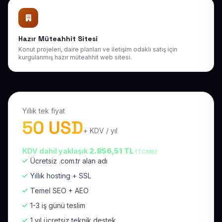
Hazır Müteahhit Sitesi
Konut projeleri, daire planları ve iletişim odaklı satış için
kurgulanmış hazır müteahhit web sitesi.
Yıllık tek fiyat
50 USD
+ KDV / yıl
KDV dahil yaklaşık
2.856,51 TL
(TCMB)
Ücretsiz .com.tr alan adı
Yıllık hosting + SSL
Temel SEO + AEO
1-3 iş günü teslim
1 yıl ücretsiz teknik destek