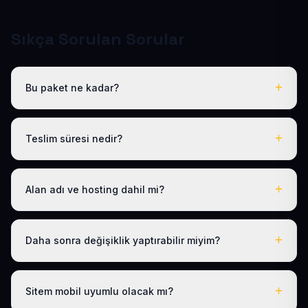
Sıkça Sorulan Sorular
Bu paket ne kadar?
Tüm sektörel paketlerimiz gibi Hazır Dernek Sitesi de
yıllık 50 USD + KDV tek fiyattır. Bu tutara ücretsiz .com.tr
Teslim süresi nedir?
alan adı, hosting, SSL ve temel SEO dahildir; gizli ücret
yoktur.
Logo, iletişim ve tanıtım metinlerinizi ilettikten sonra
siteniz 1-3 iş günü içinde yayına alınır.
Alan adı ve hosting dahil mi?
Evet. Yıllık paket ücretine ücretsiz .com.tr alan adı ve
hosting dahildir; ayrıca ödeme yapmanız gerekmez.
Daha sonra değişiklik yaptırabilir miyim?
Evet. Teslimden sonra ilk 30 gün ücretsiz revizyon
hakkınız vardır; ayrıca 1 yıl boyunca ücretsiz teknik
Sitem mobil uyumlu olacak mı?
destek sağlıyoruz. Sonraki yıllarda da uygun bakım