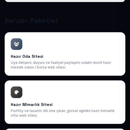
paketlerimiz mevcuttur.
Tüm sitelerimiz responsive (mobil uyumlu) tasarlanır;
telefon, tablet ve bilgisayarda kusursuz görünür ve
Google mobil sıralamasına uygundur.
Benzer Paketler
Hazır Oda Sitesi
Üye iletişimi, duyuru ve faaliyet paylaşımı odaklı resmî hazır
meslek odası / borsa web sitesi.
Hazır Mimarlık Sitesi
Portföy ve tasarım dili öne çıkan, görsel ağırlıklı hazır mimarlık
ofisi web sitesi.