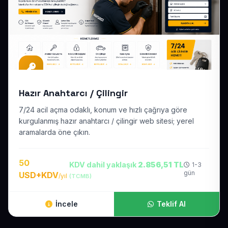
Hazır Anahtarcı / Çilingir
7/24 acil açma odaklı, konum ve hızlı çağrıya göre
kurgulanmış hazır anahtarcı / çilingir web sitesi; yerel
aramalarda öne çıkın.
50
KDV dahil yaklaşık
2.856,51 TL
1-3
gün
USD+KDV
/yıl
(TCMB)
İncele
Teklif Al