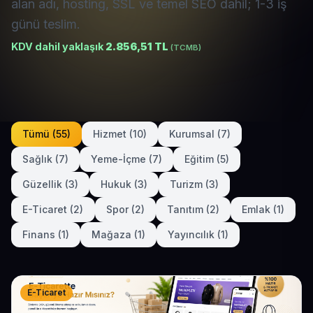
alan adı, hosting, SSL ve temel SEO dahil; 1-3 iş
günü teslim.
KDV dahil yaklaşık
2.856,51 TL
(TCMB)
Tümü (55)
Hizmet (10)
Kurumsal (7)
Sağlık (7)
Yeme-İçme (7)
Eğitim (5)
Güzellik (3)
Hukuk (3)
Turizm (3)
E-Ticaret (2)
Spor (2)
Tanıtım (2)
Emlak (1)
Finans (1)
Mağaza (1)
Yayıncılık (1)
E-Ticaret