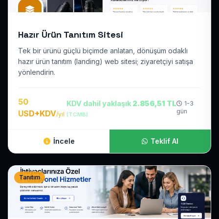
Hazır Ürün Tanıtım Sitesi
Tek bir ürünü güçlü biçimde anlatan, dönüşüm odaklı
hazır ürün tanıtım (landing) web sitesi; ziyaretçiyi satışa
yönlendirin.
50
KDV dahil yaklaşık
2.856,51 TL
1-3
gün
USD+KDV
/yıl
(TCMB)
İncele
Teklif Al
Tanıtım