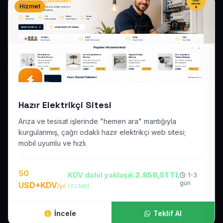
Hizmet
Hazır Elektrikçi Sitesi
Arıza ve tesisat işlerinde "hemen ara" mantığıyla
kurgulanmış, çağrı odaklı hazır elektrikçi web sitesi;
mobil uyumlu ve hızlı.
50
KDV dahil yaklaşık
2.856,51 TL
1-3
gün
USD+KDV
/yıl
(TCMB)
İncele
Teklif Al