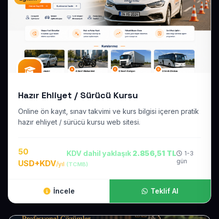
Hazır Ehliyet / Sürücü Kursu
Online ön kayıt, sınav takvimi ve kurs bilgisi içeren pratik
hazır ehliyet / sürücü kursu web sitesi.
50
KDV dahil yaklaşık
2.856,51 TL
1-3
gün
USD+KDV
/yıl
(TCMB)
İncele
Teklif Al