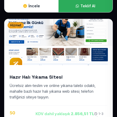
İncele
Teklif Al
Hizmet
Hazır Halı Yıkama Sitesi
Ücretsiz alım-teslim ve online yıkama talebi odaklı,
mahalle bazlı hazır halı yıkama web sitesi; telefon
trafiğinizi siteye taşıyın.
50
KDV dahil yaklaşık
2.856,51 TL
1-3