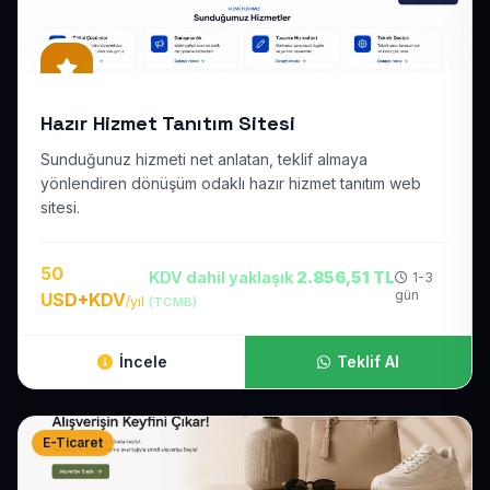
Hazır Hizmet Tanıtım Sitesi
Sunduğunuz hizmeti net anlatan, teklif almaya
yönlendiren dönüşüm odaklı hazır hizmet tanıtım web
sitesi.
50
KDV dahil yaklaşık
2.856,51 TL
1-3
gün
USD+KDV
/yıl
(TCMB)
İncele
Teklif Al
E-Ticaret