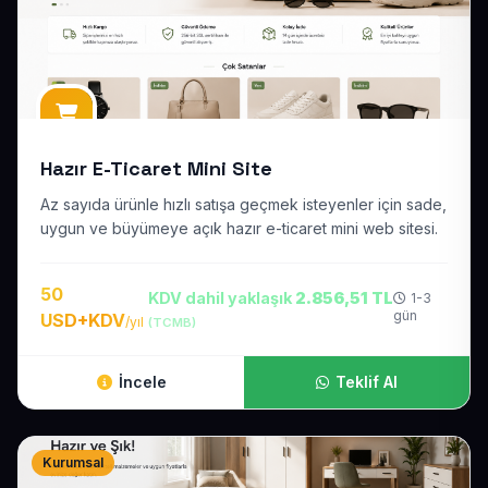
Hazır E-Ticaret Mini Site
Az sayıda ürünle hızlı satışa geçmek isteyenler için sade,
uygun ve büyümeye açık hazır e-ticaret mini web sitesi.
50
KDV dahil yaklaşık
2.856,51 TL
1-3
gün
USD+KDV
/yıl
(TCMB)
İncele
Teklif Al
Kurumsal