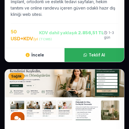
İmplant, ortodonti ve estetik tedavi sayfaları, hekim
tanıtımı ve online randevu içeren güven odaklı hazır diş
kliniği web sitesi.
50
KDV dahil yaklaşık
2.856,51 TL
1-3
gün
USD+KDV
/yıl
(TCMB)
İncele
Teklif Al
Sağlık