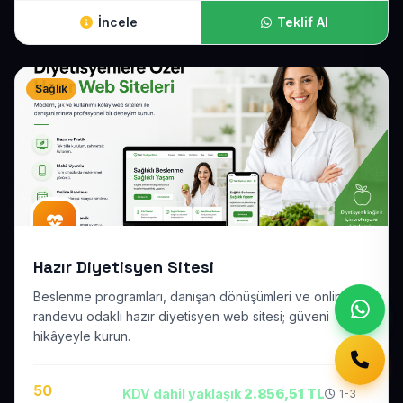
İncele
Teklif Al
Sağlık
Hazır Diyetisyen Sitesi
Beslenme programları, danışan dönüşümleri ve online
randevu odaklı hazır diyetisyen web sitesi; güveni
hikâyeyle kurun.
50
KDV dahil yaklaşık
2.856,51 TL
1-3