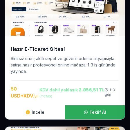
Hazır E-Ticaret Sitesi
Sınırsız ürün, akıllı sepet ve güvenli ödeme altyapısıyla
satışa hazır profesyonel online mağaza; 1-3 iş gününde
yayında.
50
KDV dahil yaklaşık
2.856,51 TL
1-3
gün
USD+KDV
/yıl
(TCMB)
İncele
Teklif Al