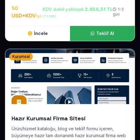
50
KDV dahil yaklaşık
2.856,51 TL
1-3
gün
USD+KDV
/yıl
(TCMB)
İncele
Teklif Al
Kurumsal
Hazır Kurumsal Firma Sitesi
Ürün/hizmet kataloğu, blog ve teklif formu içeren,
büyümeye hazır tam donanımlı hazır kurumsal firma web