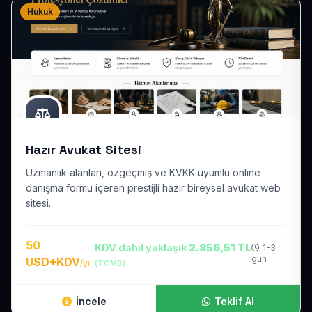
Hukuk
Hazır Avukat Sitesi
Uzmanlık alanları, özgeçmiş ve KVKK uyumlu online
danışma formu içeren prestijli hazır bireysel avukat web
sitesi.
50
KDV dahil yaklaşık
2.856,51 TL
1-3
gün
USD+KDV
/yıl
(TCMB)
İncele
Teklif Al