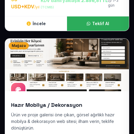
KDV dahil yaklaşık
2.856,51 TL
1-3
gün
USD+KDV
/yıl
(TCMB)
İncele
Teklif Al
Mağaza
Hazır Mobilya / Dekorasyon
Ürün ve proje galerisi öne çıkan, görsel ağırlıklı hazır
mobilya & dekorasyon web sitesi; ilham verin, teklife
dönüştürün.