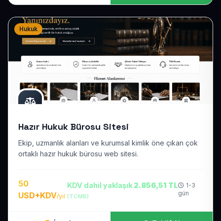
Hukuk
Hazır Hukuk Bürosu Sitesi
Ekip, uzmanlık alanları ve kurumsal kimlik öne çıkan çok
ortaklı hazır hukuk bürosu web sitesi.
50
KDV dahil yaklaşık
2.856,51 TL
1-3
gün
USD+KDV
/yıl
(TCMB)