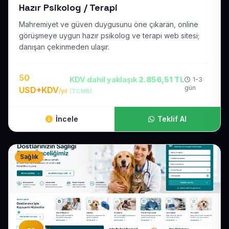
Hazır Psikolog / Terapi
Mahremiyet ve güven duygusunu öne çıkaran, online
görüşmeye uygun hazır psikolog ve terapi web sitesi;
danışan çekinmeden ulaşır.
50
KDV dahil yaklaşık
2.856,51 TL
1-3
gün
USD+KDV
/yıl
(TCMB)
İncele
Teklif Al
Sağlık