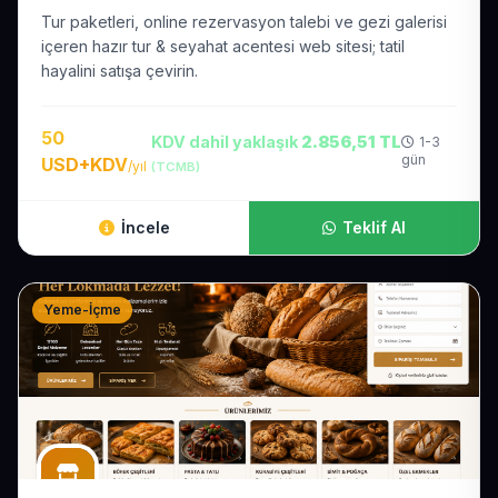
Tur paketleri, online rezervasyon talebi ve gezi galerisi
içeren hazır tur & seyahat acentesi web sitesi; tatil
hayalini satışa çevirin.
50
KDV dahil yaklaşık
2.856,51 TL
1-3
gün
USD+KDV
/yıl
(TCMB)
İncele
Teklif Al
Yeme-İçme