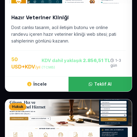
Hazır Veteriner Kliniği
Dost canlısı tasarım, acil iletişim butonu ve online
randevu içeren hazır veteriner kliniği web sitesi; pati
sahiplerinin gönlünü kazanın.
50
KDV dahil yaklaşık
2.856,51 TL
1-3
gün
USD+KDV
/yıl
(TCMB)
İncele
Teklif Al
Hukuk