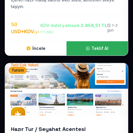
taşıyın.
50
KDV dahil yaklaşık
2.856,51 TL
1-3
gün
USD+KDV
/yıl
(TCMB)
İncele
Teklif Al
Turizm
Hazır Tur / Seyahat Acentesi