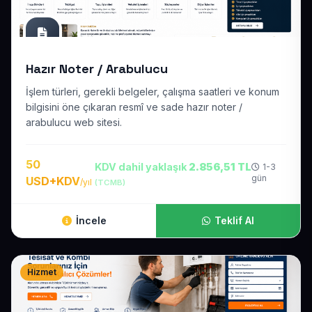
Hazır Noter / Arabulucu
İşlem türleri, gerekli belgeler, çalışma saatleri ve konum
bilgisini öne çıkaran resmî ve sade hazır noter /
arabulucu web sitesi.
50
KDV dahil yaklaşık
2.856,51 TL
1-3
gün
USD+KDV
/yıl
(TCMB)
İncele
Teklif Al
Hizmet