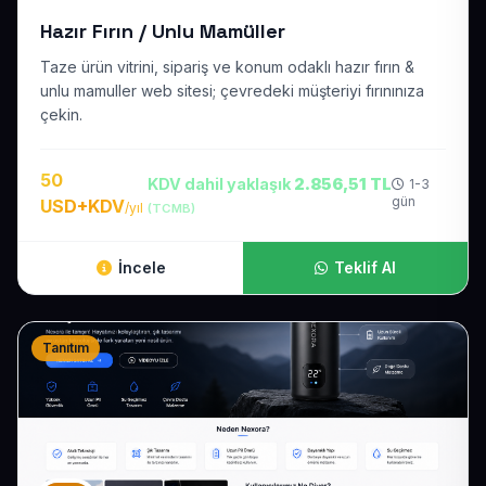
Hazır Fırın / Unlu Mamüller
Taze ürün vitrini, sipariş ve konum odaklı hazır fırın &
unlu mamuller web sitesi; çevredeki müşteriyi fırınınıza
çekin.
50
KDV dahil yaklaşık
2.856,51 TL
1-3
gün
USD+KDV
/yıl
(TCMB)
İncele
Teklif Al
Tanıtım