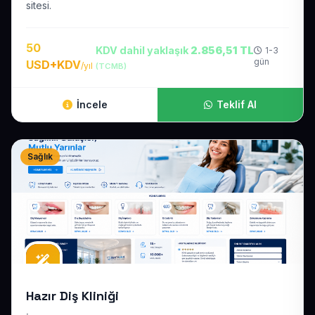
sitesi.
50
KDV dahil yaklaşık
2.856,51 TL
1-3
gün
USD+KDV
/yıl
(TCMB)
İncele
Teklif Al
Sağlık
Hazır Diş Kliniği