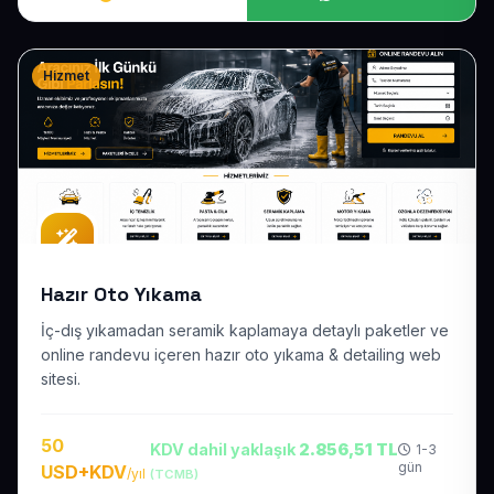
Hizmet
Hazır Oto Yıkama
İç-dış yıkamadan seramik kaplamaya detaylı paketler ve
online randevu içeren hazır oto yıkama & detailing web
sitesi.
50
KDV dahil yaklaşık
2.856,51 TL
1-3
gün
USD+KDV
/yıl
(TCMB)