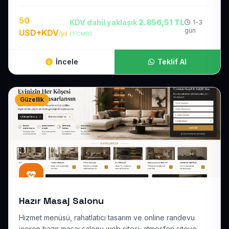
50
KDV dahil yaklaşık
2.856,51 TL
1-3
gün
USD+KDV
/yıl
(TCMB)
İncele
Teklif Al
Güzellik
Hazır Masaj Salonu
Hizmet menüsü, rahatlatıcı tasarım ve online randevu
içeren hazır masaj salonu web sitesi; atmosferi siteye