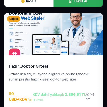
İncele
Teklif Al
Sağlık
Hazır Doktor Sitesi
Uzmanlık alanı, muayene bilgileri ve online randevu
sunan prestijli hazır kişisel doktor web sitesi.
50
KDV dahil yaklaşık
2.856,51 TL
1-3
gün
USD+KDV
/yıl
(TCMB)