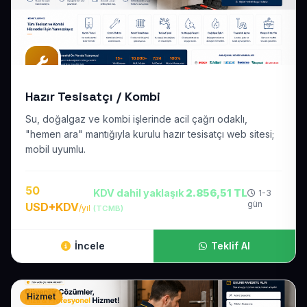
Hazır Tesisatçı / Kombi
Su, doğalgaz ve kombi işlerinde acil çağrı odaklı,
"hemen ara" mantığıyla kurulu hazır tesisatçı web sitesi;
mobil uyumlu.
50
KDV dahil yaklaşık
2.856,51 TL
1-3
gün
USD+KDV
/yıl
(TCMB)
İncele
Teklif Al
Hizmet