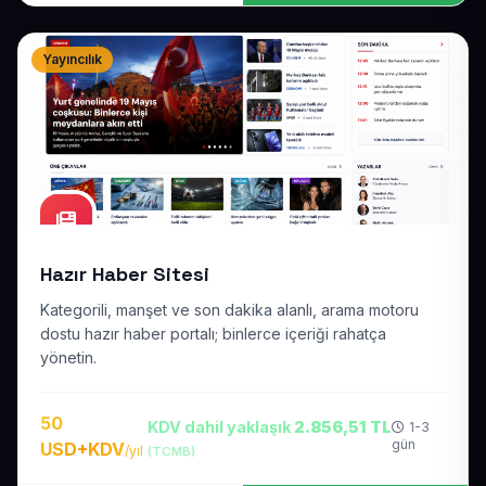
Yayıncılık
Hazır Haber Sitesi
Kategorili, manşet ve son dakika alanlı, arama motoru
dostu hazır haber portalı; binlerce içeriği rahatça
yönetin.
50
KDV dahil yaklaşık
2.856,51 TL
1-3
gün
USD+KDV
/yıl
(TCMB)