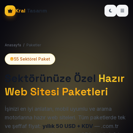
Kral
Tasarım
Anasayfa
/
Paketler
55 Sektörel Paket
Sektörünüze Özel
Hazır
Web Sitesi Paketleri
İşinizi en iyi anlatan, mobil uyumlu ve arama
motorlarına hazır web siteleri. Tüm paketlerde tek
ve şeffaf fiyat:
yıllık 50 USD + KDV
— .com.tr