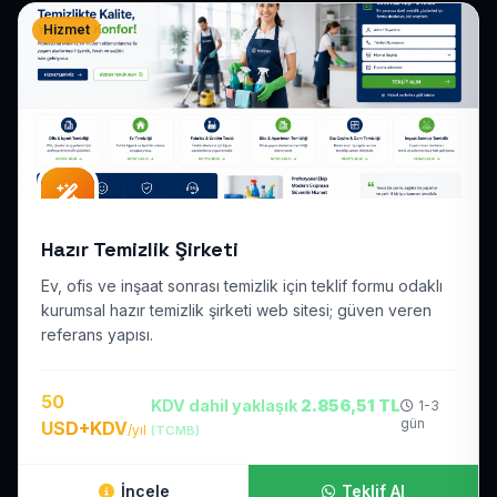
Hizmet
Hazır Temizlik Şirketi
Ev, ofis ve inşaat sonrası temizlik için teklif formu odaklı
kurumsal hazır temizlik şirketi web sitesi; güven veren
referans yapısı.
50
KDV dahil yaklaşık
2.856,51 TL
1-3
gün
USD+KDV
/yıl
(TCMB)
İncele
Teklif Al