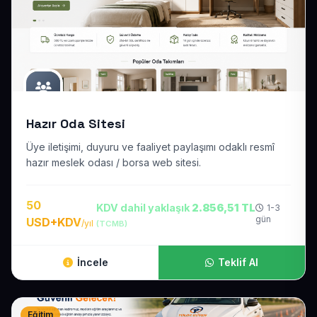
Hazır Oda Sitesi
Üye iletişimi, duyuru ve faaliyet paylaşımı odaklı resmî
hazır meslek odası / borsa web sitesi.
50
KDV dahil yaklaşık
2.856,51 TL
1-3
gün
USD+KDV
/yıl
(TCMB)
İncele
Teklif Al
Eğitim