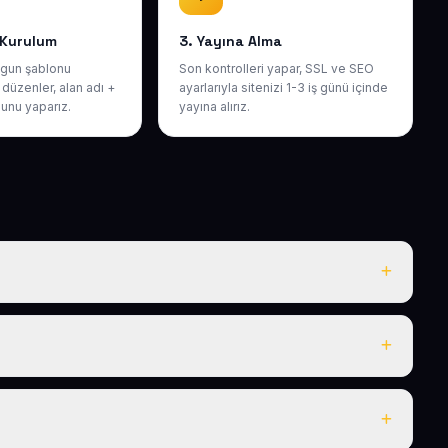
 Kurulum
3. Yayına Alma
gun şablonu
Son kontrolleri yapar, SSL ve SEO
düzenler, alan adı +
ayarlarıyla sitenizi 1-3 iş günü içinde
unu yaparız.
yayına alırız.
l de yıllık 50 USD + KDV tek fiyattır. Bu tutara ücretsiz
i ücret yoktur.
niz 1-3 iş günü içinde yayına alınır.