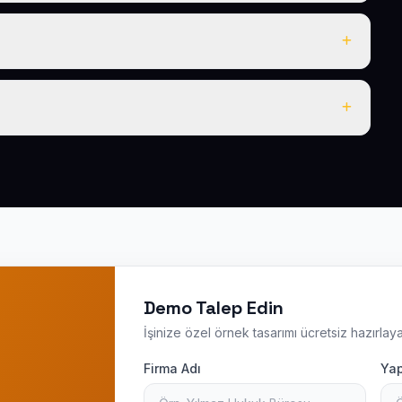
e hosting dahildir; ayrıca ödeme yapmanız gerekmez.
nız vardır; ayrıca 1 yıl boyunca ücretsiz teknik destek
z mevcuttur.
elefon, tablet ve bilgisayarda kusursuz görünür ve Google
Demo Talep Edin
İşinize özel örnek tasarımı ücretsiz hazırlaya
Firma Adı
Yap