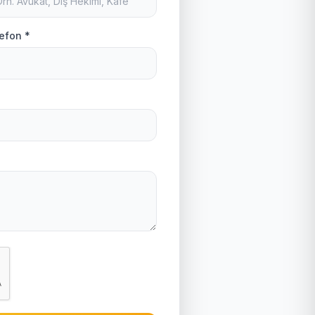
efon *