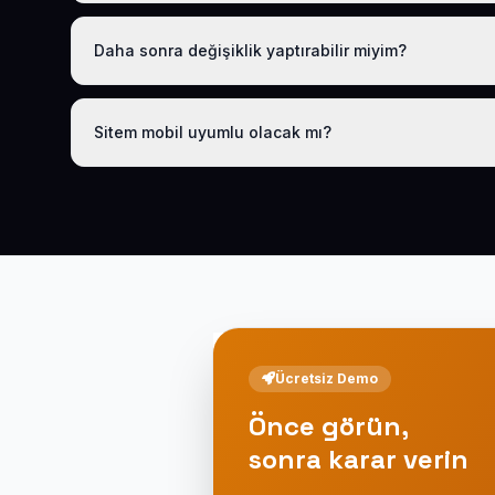
Evet. Yıllık paket ücretine ücretsiz .com.tr alan adı v
Daha sonra değişiklik yaptırabilir miyim?
Evet. Teslimden sonra ilk 30 gün ücretsiz revizyon hakkı
sağlıyoruz. Sonraki yıllarda da uygun bakım paketlerimi
Sitem mobil uyumlu olacak mı?
Tüm sitelerimiz responsive (mobil uyumlu) tasarlanır; t
mobil sıralamasına uygundur.
Ücretsiz Demo
Önce görün,
sonra karar verin