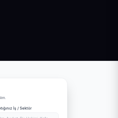
lım.
tığınız İş / Sektör