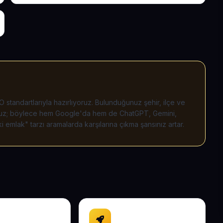
 standartlarıyla hazırlıyoruz. Bulunduğunuz şehir, ilçe ve
liyoruz; böylece hem Google'da hem de ChatGPT, Gemini,
 emlak" tarzı aramalarda karşılarına çıkma şansınız artar.