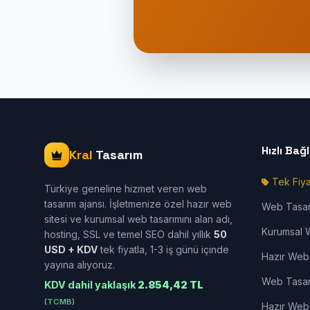
Hızlı Bağ
Kral
Tasarım
Tek Fiya
Türkiye geneline hizmet veren web
tasarım ajansı. İşletmenize özel hazır web
Web Tasa
sitesi ve kurumsal web tasarımını alan adı,
Kurumsal 
hosting, SSL ve temel SEO dahil yıllık
50
USD + KDV
tek fiyatla, 1-3 iş günü içinde
Hazır Web 
yayına alıyoruz.
Web Tasar
KDV dahil yaklaşık
2.854,42 TL
(TCMB)
Hazır Web 