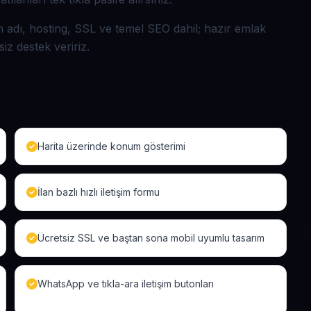
n adı, hosting, SSL ve temel SEO dahil; hazır emlak
siz destek veririz.
Harita üzerinde konum gösterimi
İlan bazlı hızlı iletişim formu
Ücretsiz SSL ve baştan sona mobil uyumlu tasarım
WhatsApp ve tıkla-ara iletişim butonları