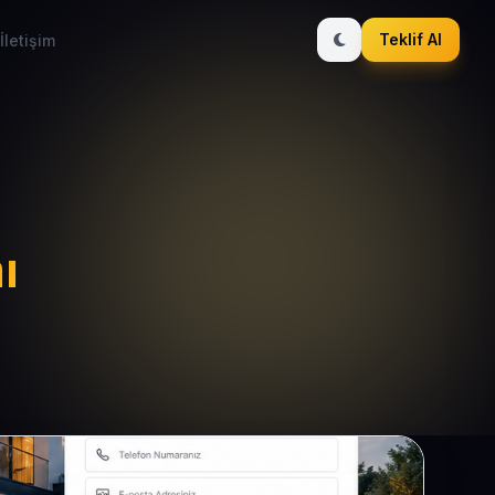
Teklif Al
İletişim
ı