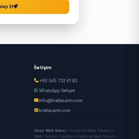
lep Et
İletişim
+90 545 732 61 82
WhatsApp İletişim
info@kraltasarim.com
kraltasarim.com
Hazır Web Sitesi
• Kurumsal Web Tasarım •
Web Tasarım Fiyatları • Sektörel Web Sitesi •