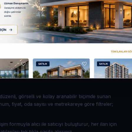
üzenli, görselli ve kolay aranabilir biçimde sunan
konum, fiyat, oda sayısı ve metrekareye göre filtreler;
şim formuyla alıcı ile satıcıyı buluşturur, her ilan için
ılanları tek tıkla pasife alırsınız.