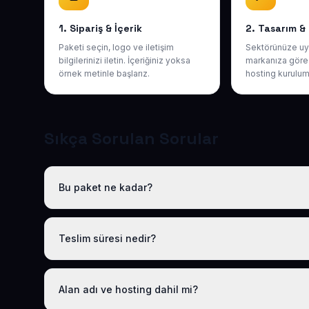
1. Sipariş & İçerik
2. Tasarım &
Paketi seçin, logo ve iletişim
Sektörünüze uy
bilgilerinizi iletin. İçeriğiniz yoksa
markanıza göre 
örnek metinle başlarız.
hosting kurulum
Sıkça Sorulan Sorular
Bu paket ne kadar?
Tüm sektörel paketlerimiz gibi Hazır Emlakçı / Gayrimenku
.com.tr alan adı, hosting, SSL ve temel SEO dahildir; gizl
Teslim süresi nedir?
Logo, iletişim ve tanıtım metinlerinizi ilettikten sonra site
Alan adı ve hosting dahil mi?