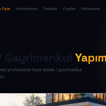
 Fiyat
Hizmetlerimiz
Paketler
Fiyatlar
Hakkımızda
 / Gayrimenkul
Yapım
 içeren profesyonel hazır emlak / gayrimenkul
ın.