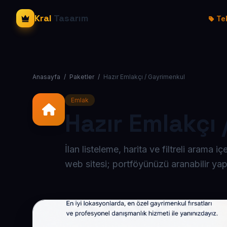
Kral
Tasarım
Tek
Anasayfa
/
Paketler
/
Hazır Emlakçı / Gayrimenkul
Emlak
Hazır Emlakçı
İlan listeleme, harita ve filtreli arama
web sitesi; portföyünüzü aranabilir yap