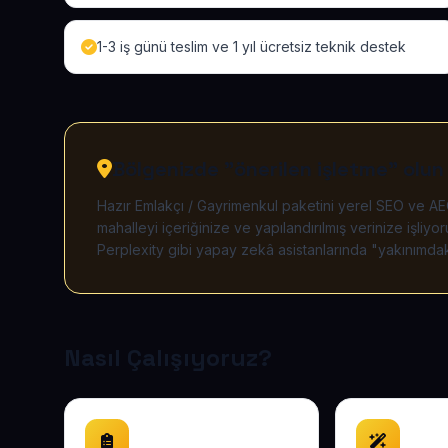
1-3 iş günü teslim ve 1 yıl ücretsiz teknik destek
Bölgenizde "önerilen işletme" olun
Hazır Emlakçı / Gayrimenkul paketini yerel SEO ve AEO
mahalleyi içeriğinize ve yapılandırılmış verinize iş
Perplexity gibi yapay zekâ asistanlarında "yakınımdaki
Nasıl Çalışıyoruz?