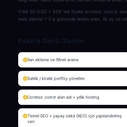
Yıllık 50 USD + KDV tek fiyata ücretsiz .com.tr ala
web sitenizi 1-3 iş gününde teslim eder, ilk ay ücret
Pakete Dahil Olanlar
İlan ekleme ve filtreli arama
Satılık / kiralık portföy yönetimi
Ücretsiz .com.tr alan adı + yıllık hosting
Temel SEO + yapay zekâ (AEO) için yapılandırılmış
veri