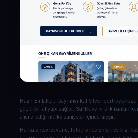
Hazır Emlakçı / Gayrimenkul Sitesi, portföyünüzü d
güçlü bir altyapı sağlar. Satılık ve kiralık ilanları 
alıcı aradığı mülke saniyeler içinde ulaşır.
Harita entegrasyonu, fotoğraf galerileri ve hızlı ileti
doğrudan talep toplarsınız. İlanları kolayca ekler, sat