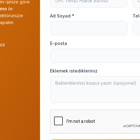
ni işinize göre
emo
ile
 sektörünüze
Ad Soyad *
Tel
apalım.
E-posta
siz
Eklemek istedikleriniz