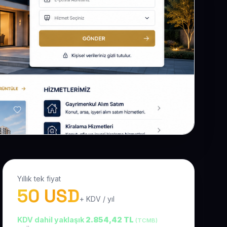
Yıllık tek fiyat
50 USD
+ KDV / yıl
KDV dahil yaklaşık
2.854,42 TL
(TCMB)