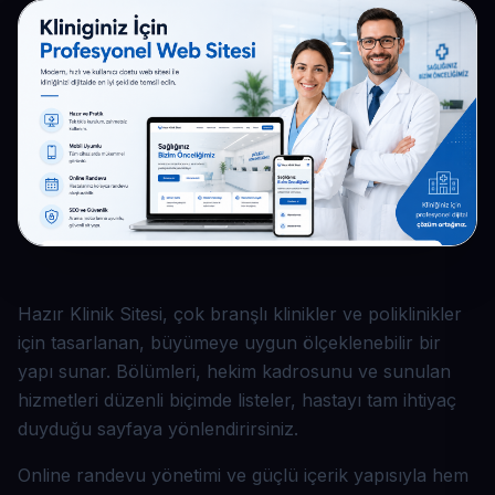
Hazır Klinik Sitesi, çok branşlı klinikler ve poliklinikler
için tasarlanan, büyümeye uygun ölçeklenebilir bir
yapı sunar. Bölümleri, hekim kadrosunu ve sunulan
hizmetleri düzenli biçimde listeler, hastayı tam ihtiyaç
duyduğu sayfaya yönlendirirsiniz.
Online randevu yönetimi ve güçlü içerik yapısıyla hem