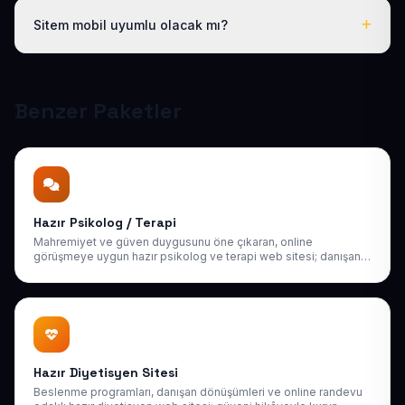
hakkınız vardır; ayrıca 1 yıl boyunca ücretsiz teknik
Sitem mobil uyumlu olacak mı?
destek sağlıyoruz. Sonraki yıllarda da uygun bakım
paketlerimiz mevcuttur.
Tüm sitelerimiz responsive (mobil uyumlu) tasarlanır;
telefon, tablet ve bilgisayarda kusursuz görünür ve
Google mobil sıralamasına uygundur.
Benzer Paketler
Hazır Psikolog / Terapi
Mahremiyet ve güven duygusunu öne çıkaran, online
görüşmeye uygun hazır psikolog ve terapi web sitesi; danışan
çekinmeden ulaşır.
Hazır Diyetisyen Sitesi
Beslenme programları, danışan dönüşümleri ve online randevu