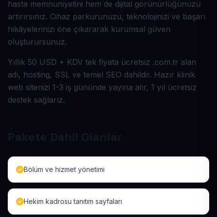
hasta memnuniyetini hem de dijital görünürlüğünüzü
artırırsınız. Cihaz parkurunuzu, teknolojinizi ve başarı
hikâyelerinizi öne çıkararak kurumsal güven
oluşturursunuz.
Yıllık 50 USD + KDV tek fiyata ücretsiz .com.tr alan
adı, hosting, SSL ve temel SEO dahildir. Hazır klinik
web sitenizi 1-3 iş gününde yayına alır, 1 yıl ücretsiz
destek sağlarız.
Pakete Dahil Olanlar
Bölüm ve hizmet yönetimi
Hekim kadrosu tanıtım sayfaları