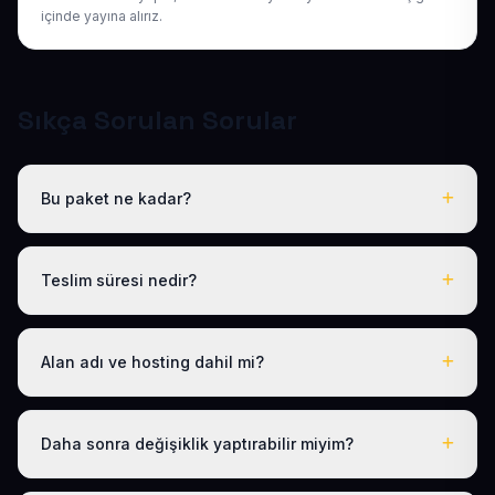
içinde yayına alırız.
Sıkça Sorulan Sorular
Bu paket ne kadar?
Tüm sektörel paketlerimiz gibi Hazır Klinik Sitesi de yıllık
50 USD + KDV tek fiyattır. Bu tutara ücretsiz .com.tr alan
Teslim süresi nedir?
adı, hosting, SSL ve temel SEO dahildir; gizli ücret yoktur.
Logo, iletişim ve tanıtım metinlerinizi ilettikten sonra
siteniz 1-3 iş günü içinde yayına alınır.
Alan adı ve hosting dahil mi?
Evet. Yıllık paket ücretine ücretsiz .com.tr alan adı ve
hosting dahildir; ayrıca ödeme yapmanız gerekmez.
Daha sonra değişiklik yaptırabilir miyim?
Evet. Teslimden sonra ilk 30 gün ücretsiz revizyon