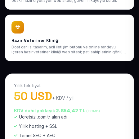
odaklı hazır diyetisyen web sitesi; güveni hikâyeyle kurun.
Hazır Veteriner Kliniği
Dost canlısı tasarım, acil iletişim butonu ve online randevu
içeren hazır veteriner kliniği web sitesi; pati sahiplerinin gönlünü
kazanın.
Yıllık tek fiyat
50 USD
+ KDV / yıl
KDV dahil yaklaşık
2.854,42 TL
(TCMB)
Ücretsiz .com.tr alan adı
Yıllık hosting + SSL
Temel SEO + AEO