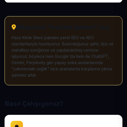
Bölgenizde "önerilen işletme" olun
Hazır Klinik Sitesi paketini yerel SEO ve AEO
standartlarıyla hazırlıyoruz. Bulunduğunuz şehir, ilçe ve
mahalleyi içeriğinize ve yapılandırılmış verinize
işliyoruz; böylece hem Google'da hem de ChatGPT,
Gemini, Perplexity gibi yapay zekâ asistanlarında
"yakınımdaki sağlık" tarzı aramalarda karşılarına çıkma
şansınız artar.
Nasıl Çalışıyoruz?