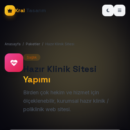
Kral
Tasarım
Anasayfa
/
Paketler
/
Hazır Klinik Sitesi
Sağlık
Hazır Klinik Sitesi
Yapımı
Birden çok hekim ve hizmet için
ölçeklenebilir, kurumsal hazır klinik /
poliklinik web sitesi.