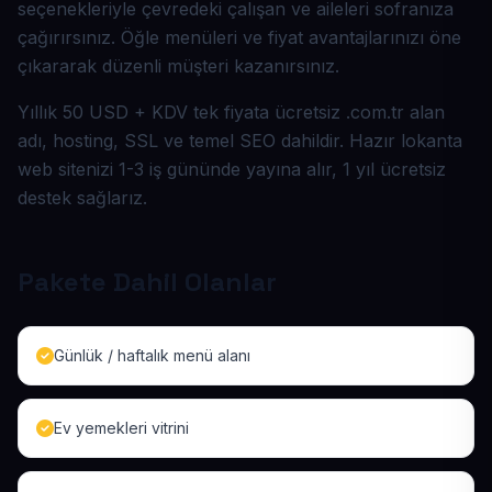
seçenekleriyle çevredeki çalışan ve aileleri sofranıza
çağırırsınız. Öğle menüleri ve fiyat avantajlarınızı öne
çıkararak düzenli müşteri kazanırsınız.
Yıllık 50 USD + KDV tek fiyata ücretsiz .com.tr alan
adı, hosting, SSL ve temel SEO dahildir. Hazır lokanta
web sitenizi 1-3 iş gününde yayına alır, 1 yıl ücretsiz
destek sağlarız.
Pakete Dahil Olanlar
Günlük / haftalık menü alanı
Ev yemekleri vitrini