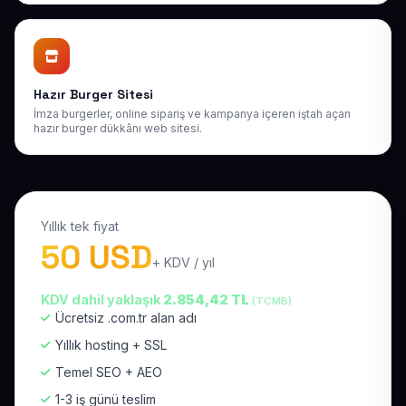
Hazır Burger Sitesi
İmza burgerler, online sipariş ve kampanya içeren iştah açan
hazır burger dükkânı web sitesi.
Yıllık tek fiyat
50 USD
+ KDV / yıl
KDV dahil yaklaşık
2.854,42 TL
(TCMB)
Ücretsiz .com.tr alan adı
Yıllık hosting + SSL
Temel SEO + AEO
1-3 iş günü teslim