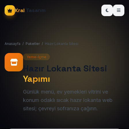
Kral
Tasarım
Anasayfa
/
Paketler
/
Hazır Lokanta Sitesi
Yeme-İçme
Hazır Lokanta Sitesi
Yapımı
Günlük menü, ev yemekleri vitrini ve
konum odaklı sıcak hazır lokanta web
sitesi; çevreyi sofranıza çağırın.