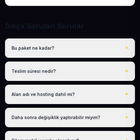
Sıkça Sorulan Sorular
Bu paket ne kadar?
Tüm sektörel paketlerimiz gibi Hazır Lokanta Sitesi de
yıllık 50 USD + KDV tek fiyattır. Bu tutara ücretsiz .com.tr
Teslim süresi nedir?
alan adı, hosting, SSL ve temel SEO dahildir; gizli ücret
yoktur.
Logo, iletişim ve tanıtım metinlerinizi ilettikten sonra
siteniz 1-3 iş günü içinde yayına alınır.
Alan adı ve hosting dahil mi?
Evet. Yıllık paket ücretine ücretsiz .com.tr alan adı ve
hosting dahildir; ayrıca ödeme yapmanız gerekmez.
Daha sonra değişiklik yaptırabilir miyim?
Evet. Teslimden sonra ilk 30 gün ücretsiz revizyon
hakkınız vardır; ayrıca 1 yıl boyunca ücretsiz teknik