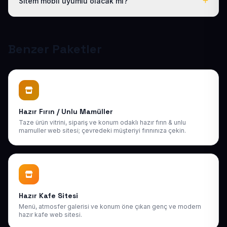
Sitem mobil uyumlu olacak mı?
destek sağlıyoruz. Sonraki yıllarda da uygun bakım
paketlerimiz mevcuttur.
Tüm sitelerimiz responsive (mobil uyumlu) tasarlanır;
telefon, tablet ve bilgisayarda kusursuz görünür ve
Google mobil sıralamasına uygundur.
Benzer Paketler
Hazır Fırın / Unlu Mamüller
Taze ürün vitrini, sipariş ve konum odaklı hazır fırın & unlu
mamuller web sitesi; çevredeki müşteriyi fırınınıza çekin.
Hazır Kafe Sitesi
Menü, atmosfer galerisi ve konum öne çıkan genç ve modern
hazır kafe web sitesi.