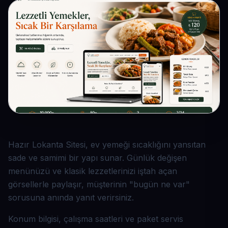
Hazır Lokanta Sitesi, ev yemeği sıcaklığını yansıtan
sade ve samimi bir yapı sunar. Günlük değişen
menünüzü ve klasik lezzetlerinizi iştah açan
görsellerle paylaşır, müşterinin "bugün ne var"
sorusuna anında yanıt verirsiniz.
Konum bilgisi, çalışma saatleri ve paket servis