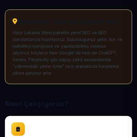
Bölgenizde "önerilen işletme" olun
Hazır Lokanta Sitesi paketini yerel SEO ve AEO
standartlarıyla hazırlıyoruz. Bulunduğunuz şehir, ilçe ve
mahalleyi içeriğinize ve yapılandırılmış verinize
işliyoruz; böylece hem Google'da hem de ChatGPT,
Gemini, Perplexity gibi yapay zekâ asistanlarında
"yakınımdaki yeme-i̇çme" tarzı aramalarda karşılarına
çıkma şansınız artar.
Nasıl Çalışıyoruz?